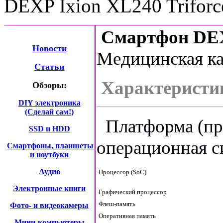
DEXP Ixion XL240 Triforc
Смартфон
DEX
Новости
Медицинская ка
Статьи
Характеристи
Обзоры:
DIY электроника
(Сделай сам!)
Платформа (пр
SSD
и
HDD
операционная с
С
мартфоны
,
планшеты
и ноутбуки
Аудио
Процессор (SoC)
Электронные книги
Графический процессор
Флеш-память
Фото- и видеокамеры
Оперативная память
Мини-компьютеры