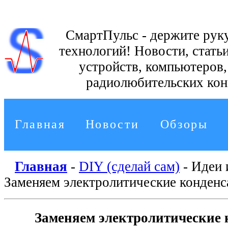
СмартПульс - держите руку
технологий!
Новости, стать
устройств, компьютеров
радиолюбительских кон
Главная
Новости
Обзоры
Главная
-
DIY
(сделай сам)
- Идеи 
Заменяем электролитические конденс
Заменяем электролитические 