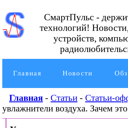
СмартПульс - держи
технологий!
Новости,
устройств, компь
радиолюбительс
Главная
Новости
Обз
Главная
-
Статьи
-
Статьи-оф
увлажнители воздуха. Зачем эт