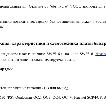
 поддерживается! Отличие от "обычного"
VOOC
заключается в
нально повысить ток зарядки без повышения напряжения (остави
нь.
кция, характеристики и схемотехника платы быст
новидности платы: на чипе
SW3516
и на чипе
SW3518
(
datas
но на этом чипе основана тестируемая плата.
зарядки
:
ется напряжение питания 21 В или выше);
D30 (PS)
;
Qualcomm
QC2, QC3, QC4,
QC4+
;
Huawei SCP/FCP
;
A