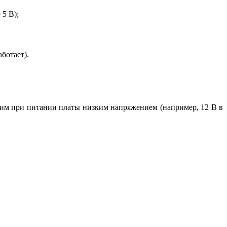
5 В);
ботает).
этим при питании платы низким напряжением (например, 12 В в