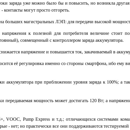
оки заряда уже можно было бы и повысить, но возникла другая
- контакты могут просто отгореть.
а больших магистральных ЛЭП: для передачи высокой мощност
напряжения к полезной для потребителя величине стоит по
оянный), совмещенный с контроллером заряда аккумулятора.
 снижается напряжение и повышается ток, закачиваемый в аккуму
сится её регулировка именно со стороны смартфона, ибо ему вид
ки аккумулятора при приближении уровня заряда к 100%; а так
и передаваемая мощность может достигать 120 Вт; а напряжен
4+
, VOOC, Pump
Express
и т.д.; отличающихся системами ком
рые - нет; но практически все они поддерживаются тестируемой