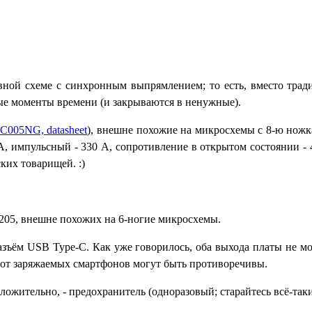
вной схеме с синхронным выпрямлением; то есть, вместо тра
е моменты времени (и закрываются в ненужные).
C005NG, datasheet
), внешне похожие на микросхемы с 8-ю нож
А, импульсный - 330 А, сопротивление в открытом состоянии - 
ких товарищей. :)
205, внешне похожих на 6-ногие микросхемы.
разъём
USB Type-C
. Как уже говорилось, оба выхода платы не м
 от заряжаемых смартфонов могут быть противоречивы.
ложительно, - предохранитель (одноразовый; старайтесь всё-так