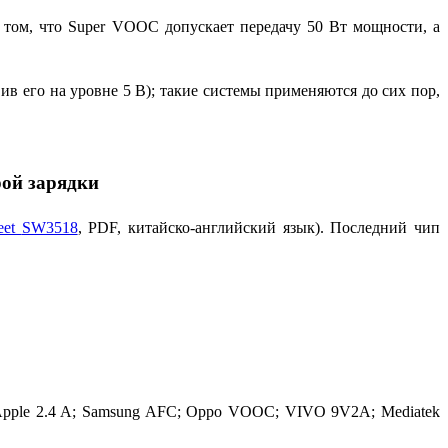
 том, что
Super VOOC
допускает передачу 50 Вт мощности, а
в его на уровне 5 В); такие системы применяются до сих пор,
рой зарядки
heet
SW3518
, PDF,
китайско-английский язык). Последний чип
pple 2
.
4 A
;
Samsung AFC
;
Oppo VOOC;
VIVO
9V2A
;
Mediatek