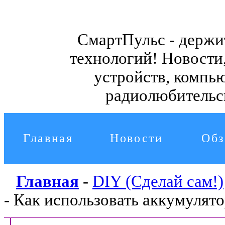
СмартПульс - держи
технологий!
Новости,
устройств, компь
радиолюбительс
Главная
Новости
Обз
Главная
-
DIY
(Сделай сам!)
- Как использовать аккумулят